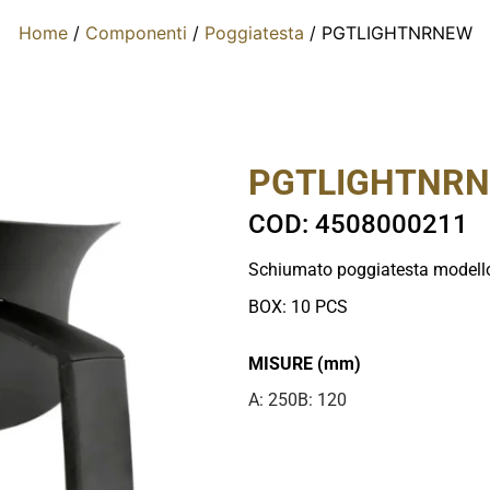
Home
/
Componenti
/
Poggiatesta
/ PGTLIGHTNRNEW
PGTLIGHTNR
COD: 4508000211
Schiumato poggiatesta modello
BOX: 10 PCS
MISURE (mm)
A: 250
B: 120