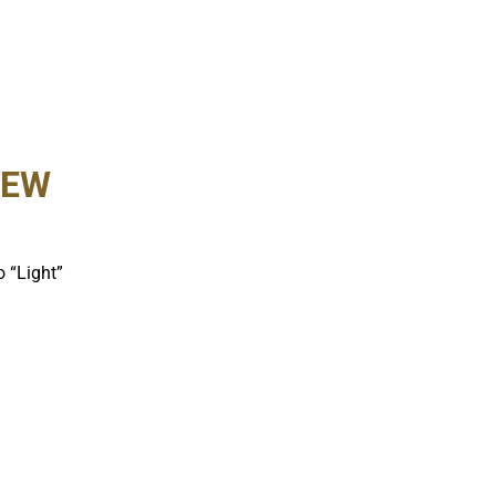
NEW
 “Light”