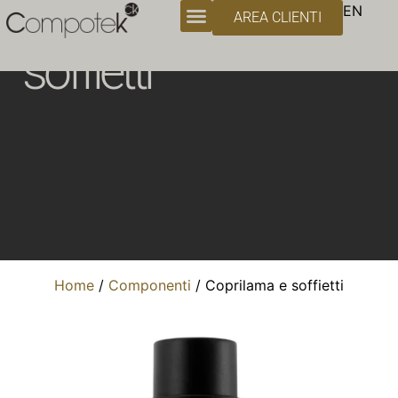
Coprilame e
EN
AREA CLIENTI
soffietti
Home
/
Componenti
/ Coprilama e soffietti