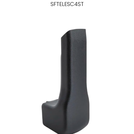
SFTELESC4ST