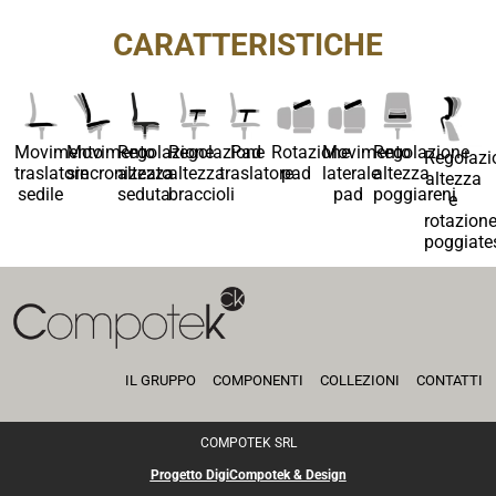
CARATTERISTICHE
Movimento
Movimento
Regolazione
Regolazione
Pad
Rotazione
Movimento
Regolazione
Regolazi
traslatore
sincronizzato
altezza
altezza
traslatore
pad
laterale
altezza
altezza
sedile
seduta
braccioli
pad
poggiareni
e
rotazion
poggiate
IL GRUPPO
COMPONENTI
COLLEZIONI
CONTATTI
COMPOTEK SRL
Progetto DigiCompotek & Design